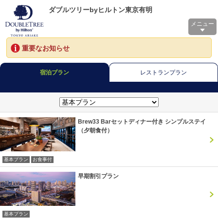
ダブルツリーbyヒルトン東京有明
メニュー
重要なお知らせ
宿泊プラン
レストランプラン
Brew33 Barセットディナー付き シンプルステイ
（夕朝食付）
基本プラン
お食事付
早期割引プラン
基本プラン