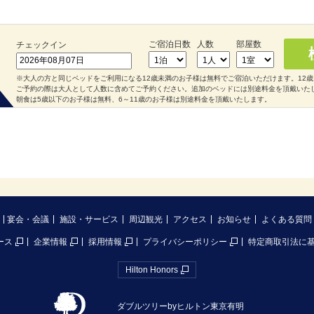
ご宿泊日数
人数
部屋数
チェックイン
※大人の方と同じベッドをご利用になる12歳未満のお子様は無料でご宿泊いただけます。12
ご予約の際は大人として人数に含めてご予約ください。追加のベッドには別途料金を頂戴いた
朝食は5歳以下のお子様は無料、6～11歳のお子様は別途料金を頂戴いたします。
宴会・会議
施設・サービス
周辺観光
アクセス
お知らせ
よくある質問
ース
企業情報
採用情報
プライバシーポリシー
特定商取引法に
Hilton Honors
ダブルツリーbyヒルトン東京有明