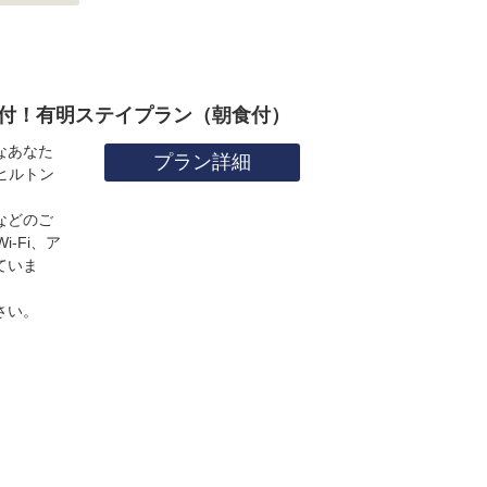
典付！有明ステイプラン（朝食付）
なあなた
プラン詳細
ヒルトン
。
などのご
-Fi、ア
ていま
さい。